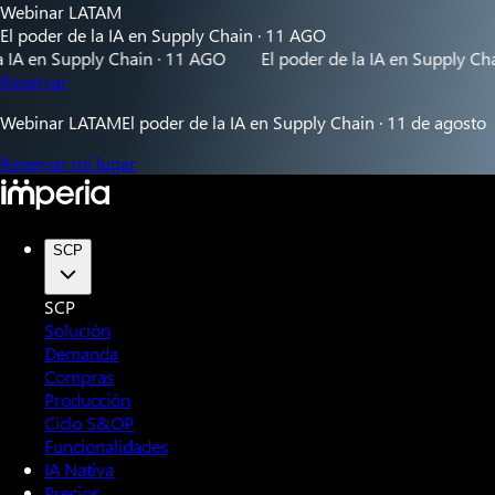
Webinar LATAM
El poder de la IA en Supply Chain · 11 AGO
pply Chain · 11 AGO
El poder de la IA en Supply Chain · 11 AG
Reservar
Webinar LATAM
El poder de la IA en Supply Chain · 11 de agosto
Reservar mi lugar
SCP
SCP
Solución
Demanda
Compras
Producción
Ciclo S&OP
Funcionalidades
IA Nativa
Precios