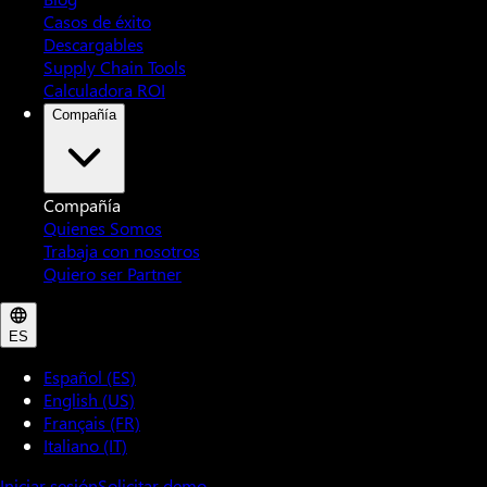
Casos de éxito
Descargables
Supply Chain Tools
Calculadora ROI
Compañía
Compañía
Quienes Somos
Trabaja con nosotros
Quiero ser Partner
ES
Español (ES)
English (US)
Français (FR)
Italiano (IT)
Iniciar sesión
Solicitar demo