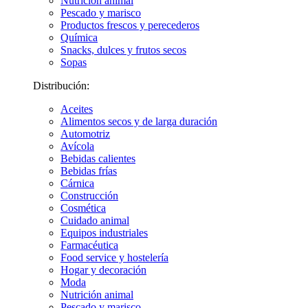
Nutrición animal
Pescado y marisco
Productos frescos y perecederos
Química
Snacks, dulces y frutos secos
Sopas
Distribución:
Aceites
Alimentos secos y de larga duración
Automotriz
Avícola
Bebidas calientes
Bebidas frías
Cárnica
Construcción
Cosmética
Cuidado animal
Equipos industriales
Farmacéutica
Food service y hostelería
Hogar y decoración
Moda
Nutrición animal
Pescado y marisco