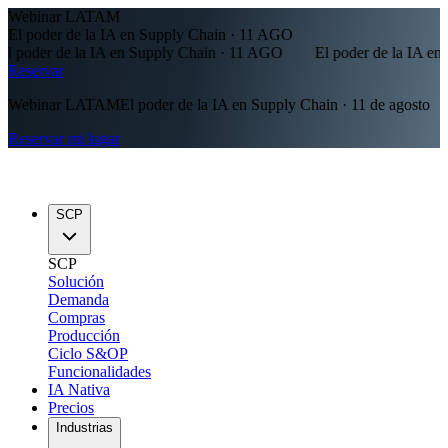
Webinar LATAM
El poder de la IA en Supply Chain · 11 AGO
poder de la IA en Supply Chain · 11 AGO
El poder de la IA en S
Reservar
Webinar LATAM
El poder de la IA en Supply Chain · 11 de agosto
Reservar mi lugar
SCP
SCP
Solución
Demanda
Compras
Producción
Ciclo S&OP
Funcionalidades
IA Nativa
Precios
Industrias