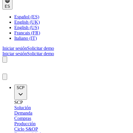
ES
Español (ES)
English (UK)
English (US)
Français (FR)
Italiano (IT)
Iniciar sesión
Solicitar demo
Iniciar sesión
Solicitar demo
SCP
SCP
Solución
Demanda
Compras
Producción
Ciclo S&OP