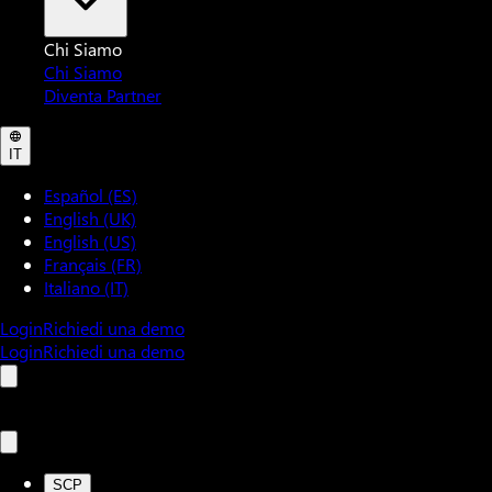
Chi Siamo
Chi Siamo
Diventa Partner
IT
Español (ES)
English (UK)
English (US)
Français (FR)
Italiano (IT)
Login
Richiedi una demo
Login
Richiedi una demo
SCP