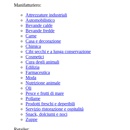
Manifatturiero:
Attrezzature industriali
Automobilistico
Bevande calde
Bevande fredde
Carne
Casa e decorazione
Chimica
Cibi secchi e a lunga conservazione
Cosmetici
Cura degli animali
Edilizia
Farmaceutica
Moda
Nutrizione animale
Oli
Pesce e frutti di mare
Pollame
Prodotti freschi e deperibili
Servizio ristorazione e ospitalità
Snack, dolciumi e noci
Zuppe
Retailer: