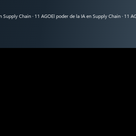
pply Chain · 11 AGO
El poder de la IA en Supply Chain · 11 AGO