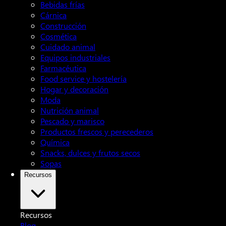
Bebidas frías
Cárnica
Construcción
Cosmética
Cuidado animal
Equipos industriales
Farmacéutica
Food service y hostelería
Hogar y decoración
Moda
Nutrición animal
Pescado y marisco
Productos frescos y perecederos
Química
Snacks, dulces y frutos secos
Sopas
Recursos
Recursos
Blog