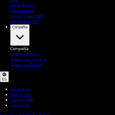
Casos de éxito
Descargables
Supply Chain Tools
Calculadora ROI
Compañía
Compañía
Quienes Somos
Trabaja con nosotros
Quiero ser Partner
ES
Español (ES)
English (US)
Français (FR)
Italiano (IT)
Iniciar sesión
Solicitar demo