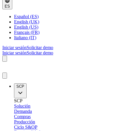
ES
Español (ES)
English (UK)
English (US)
Français (FR)
Italiano (IT)
Iniciar sesión
Solicitar demo
Iniciar sesión
Solicitar demo
SCP
SCP
Solución
Demanda
Compras
Producción
Ciclo S&OP