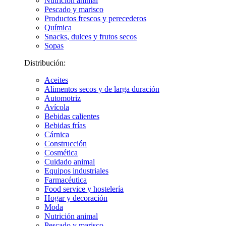
Nutrición animal
Pescado y marisco
Productos frescos y perecederos
Química
Snacks, dulces y frutos secos
Sopas
Distribución:
Aceites
Alimentos secos y de larga duración
Automotriz
Avícola
Bebidas calientes
Bebidas frías
Cárnica
Construcción
Cosmética
Cuidado animal
Equipos industriales
Farmacéutica
Food service y hostelería
Hogar y decoración
Moda
Nutrición animal
Pescado y marisco