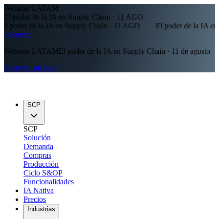
Webinar LATAM
El poder de la IA en Supply Chain · 11 AGO
 poder de la IA en Supply Chain · 11 AGO
El poder de la IA en 
Reservar
Webinar LATAM
El poder de la IA en Supply Chain · 11 de agosto
Reservar mi lugar
SCP
SCP
Solución
Demanda
Compras
Producción
Ciclo S&OP
Funcionalidades
IA Nativa
Precios
Industrias