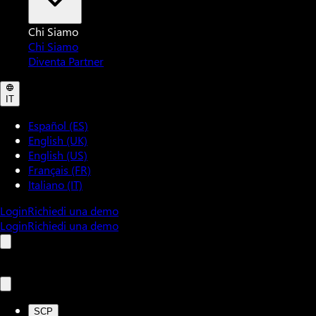
Chi Siamo
Chi Siamo
Diventa Partner
IT
Español (ES)
English (UK)
English (US)
Français (FR)
Italiano (IT)
Login
Richiedi una demo
Login
Richiedi una demo
SCP