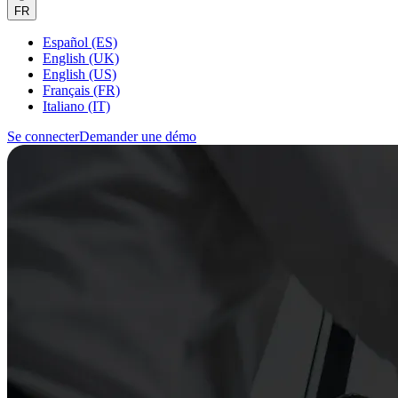
FR
Español (ES)
English (UK)
English (US)
Français (FR)
Italiano (IT)
Se connecter
Demander une démo