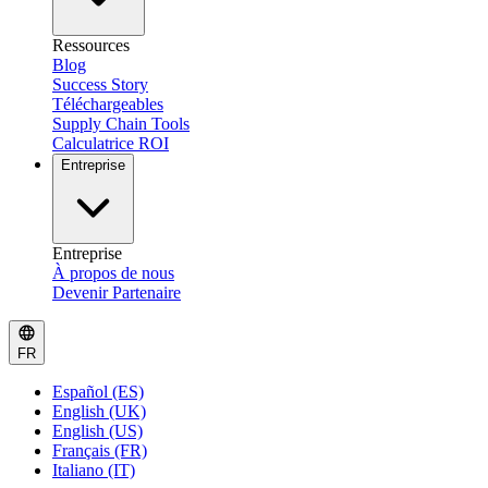
Ressources
Blog
Success Story
Téléchargeables
Supply Chain Tools
Calculatrice ROI
Entreprise
Entreprise
À propos de nous
Devenir Partenaire
FR
Español (ES)
English (UK)
English (US)
Français (FR)
Italiano (IT)