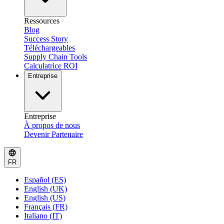
Ressources
Blog
Success Story
Téléchargeables
Supply Chain Tools
Calculatrice ROI
Entreprise
Entreprise
À propos de nous
Devenir Partenaire
FR
Español (ES)
English (UK)
English (US)
Français (FR)
Italiano (IT)