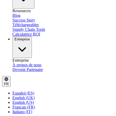
Ressources
Blog
Success Story
Téléchargeables
Supply Chain Tools
Calculatrice ROI
Entreprise
Entreprise
À propos de nous
Devenir Partenaire
FR
Español (ES)
English (UK)
English (US)
Français (FR)
Italiano (IT)