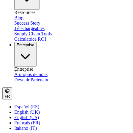
Ressources
Blog
Success Story
Téléchargeables
Supply Chain Tools
Calculatrice ROI
Entreprise
Entreprise
À propos de nous
Devenir Partenaire
FR
Español (ES)
English (UK)
English (US)
Français (FR)
Italiano (IT)