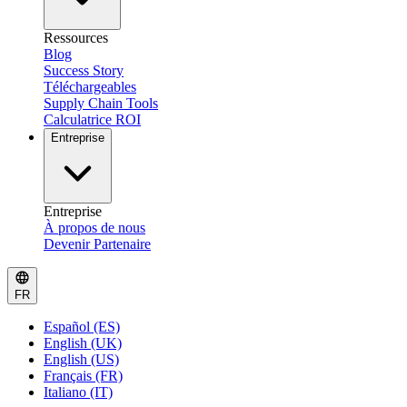
Ressources
Blog
Success Story
Téléchargeables
Supply Chain Tools
Calculatrice ROI
Entreprise
Entreprise
À propos de nous
Devenir Partenaire
FR
Español (ES)
English (UK)
English (US)
Français (FR)
Italiano (IT)