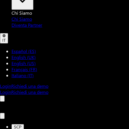
Chi Siamo
Chi Siamo
Diventa Partner
IT
Español (ES)
English (UK)
English (US)
Français (FR)
Italiano (IT)
Login
Richiedi una demo
Login
Richiedi una demo
SCP