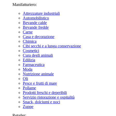
Manifatturiero:
Attrezzature industriali
Automobilistico
Bevande calde
Bevande fredde
Carne
Casa e decorazione
Chimica
Cibi secchi e a lunga conservazione
Cosmetici
Cura degli animali
Edilizia
Farmaceutica
Moda
Nutrizione animale
Oli
Pesce e frutti di mare
Pollame
Prodotti freschi e deperibili
Servizio ristorazione e ospitalità
Snack, dolciumi e noci
Zuppe
Retailer: