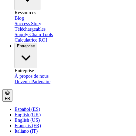
Ressources
Blog
Success Story
Téléchargeables
Supply Chain Tools
Calculatrice ROI
Entreprise
Entreprise
À propos de nous
Devenir Partenaire
FR
Español (ES)
English (UK)
English (US)
Français (FR)
Italiano (IT)