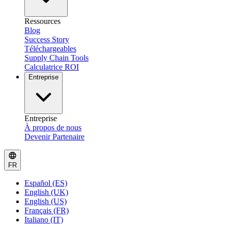
Ressources
Blog
Success Story
Téléchargeables
Supply Chain Tools
Calculatrice ROI
Entreprise
Entreprise
À propos de nous
Devenir Partenaire
FR
Español (ES)
English (UK)
English (US)
Français (FR)
Italiano (IT)