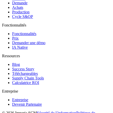
Demande
Achats
Production
Cycle S&OP
Fonctionnalités
Fonctionnalités
Prix
Demander une démo
IA Native
Ressources
Blog
Success Story
Téléchargeables
Supply Chain Tools
Calculatrice ROI
Entreprise
Entreprise
Devenir Partenaire
© 2026 Imperia SCM
Sécurité de l’information
Politique de