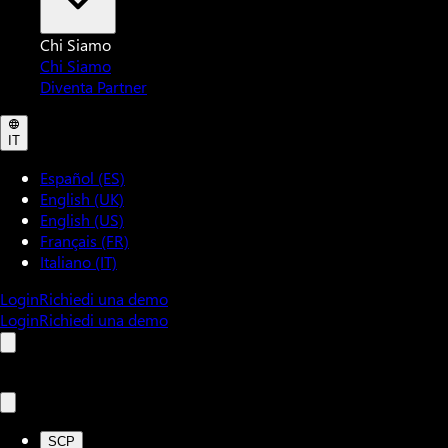
Chi Siamo
Chi Siamo
Diventa Partner
IT
Español (ES)
English (UK)
English (US)
Français (FR)
Italiano (IT)
Login
Richiedi una demo
Login
Richiedi una demo
SCP