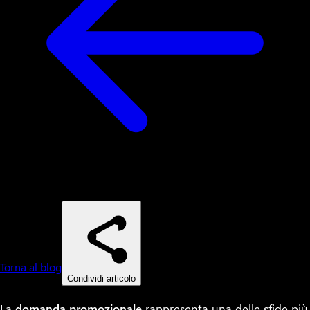
Torna al blog
Condividi articolo
La
domanda promozionale
rappresenta una delle sfide più