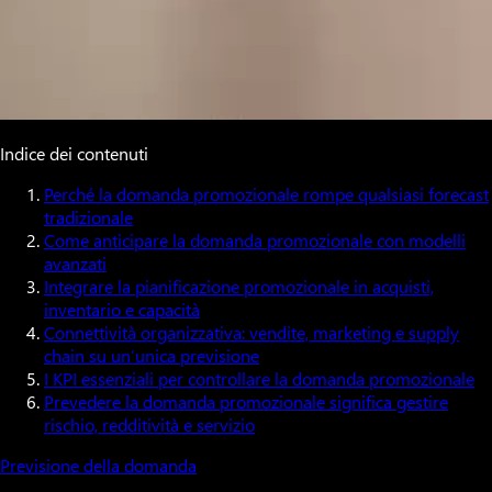
Indice dei contenuti
Perché la domanda promozionale rompe qualsiasi forecast
tradizionale
Come anticipare la domanda promozionale con modelli
avanzati
Integrare la pianificazione promozionale in acquisti,
inventario e capacità
Connettività organizzativa: vendite, marketing e supply
chain su un’unica previsione
I KPI essenziali per controllare la domanda promozionale
Prevedere la domanda promozionale significa gestire
rischio, redditività e servizio
Previsione della domanda