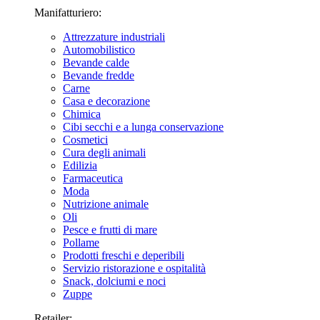
Manifatturiero:
Attrezzature industriali
Automobilistico
Bevande calde
Bevande fredde
Carne
Casa e decorazione
Chimica
Cibi secchi e a lunga conservazione
Cosmetici
Cura degli animali
Edilizia
Farmaceutica
Moda
Nutrizione animale
Oli
Pesce e frutti di mare
Pollame
Prodotti freschi e deperibili
Servizio ristorazione e ospitalità
Snack, dolciumi e noci
Zuppe
Retailer: