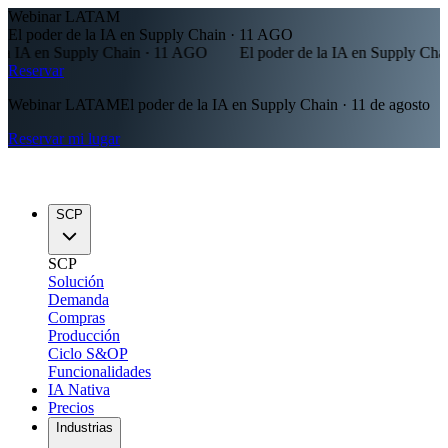
Webinar LATAM
El poder de la IA en Supply Chain · 11 AGO
en Supply Chain · 11 AGO
El poder de la IA en Supply Chain · 1
Reservar
Webinar LATAM
El poder de la IA en Supply Chain · 11 de agosto
Reservar mi lugar
SCP
SCP
Solución
Demanda
Compras
Producción
Ciclo S&OP
Funcionalidades
IA Nativa
Precios
Industrias