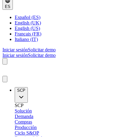
ES
Español (ES)
English (UK)
English (US)
Français (FR)
Italiano (IT)
Iniciar sesión
Solicitar demo
Iniciar sesión
Solicitar demo
SCP
SCP
Solución
Demanda
Compras
Producción
Ciclo S&OP