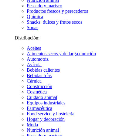
Nutrición animal
Pescado y marisco
Productos frescos y perecederos
Química
Snacks, dulces y frutos secos
Sopas
Distribución:
Aceites
Alimentos secos y de larga duración
Automotriz
Avícola
Bebidas calientes
Bebidas frías
Cárnica
Construcción
Cosmética
Cuidado animal
Equipos industriales
Farmacéutica
Food service y hostelería
Hogar y decoración
Moda
Nutrición animal
Pescado y marisco