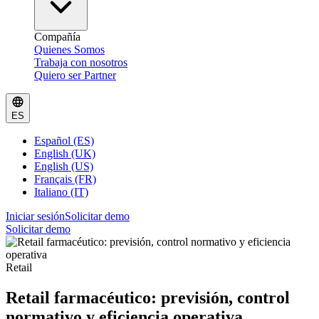
Compañía
Quienes Somos
Trabaja con nosotros
Quiero ser Partner
ES
Español (ES)
English (UK)
English (US)
Français (FR)
Italiano (IT)
Iniciar sesión
Solicitar demo
Solicitar demo
Retail
Retail farmacéutico: previsión, control
normativo y eficiencia operativa