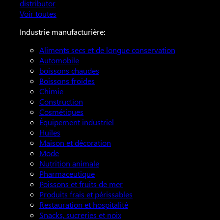
distributor
Voir toutes
Industrie manufacturière:
Aliments secs et de longue conservation
Automobile
boissons chaudes
Boissons froides
Chimie
Construction
Cosmétiques
Équipement industriel
Huiles
Maison et décoration
Mode
Nutrition animale
Pharmaceutique
Poissons et fruits de mer
Produits frais et périssables
Restauration et hospitalité
Snacks, sucreries et noix