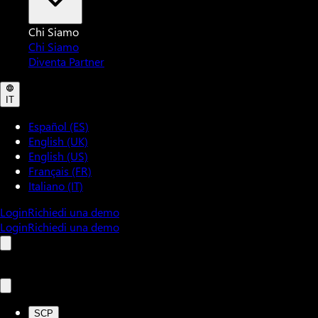
Chi Siamo
Chi Siamo
Diventa Partner
IT
Español (ES)
English (UK)
English (US)
Français (FR)
Italiano (IT)
Login
Richiedi una demo
Login
Richiedi una demo
SCP