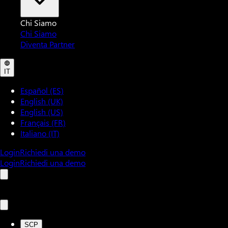
Chi Siamo
Chi Siamo
Diventa Partner
IT
Español (ES)
English (UK)
English (US)
Français (FR)
Italiano (IT)
Login
Richiedi una demo
Login
Richiedi una demo
SCP