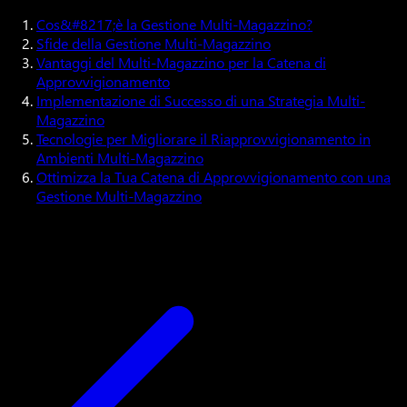
Cos&#8217;è la Gestione Multi-Magazzino?
Sfide della Gestione Multi-Magazzino
Vantaggi del Multi-Magazzino per la Catena di
Approvvigionamento
Implementazione di Successo di una Strategia Multi-
Magazzino
Tecnologie per Migliorare il Riapprovvigionamento in
Ambienti Multi-Magazzino
Ottimizza la Tua Catena di Approvvigionamento con una
Gestione Multi-Magazzino