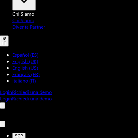
Chi Siamo
Chi Siamo
Diventa Partner
IT
Español (ES)
English (UK)
English (US)
Français (FR)
Italiano (IT)
Login
Richiedi una demo
Login
Richiedi una demo
SCP