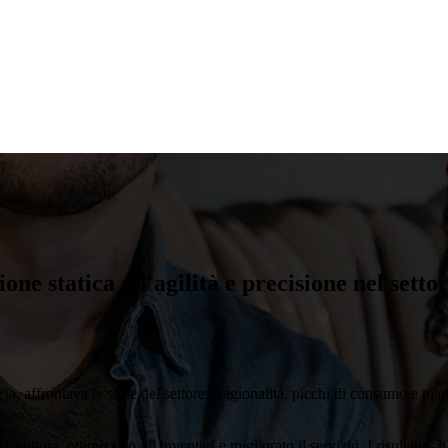
ne statica all'agilità e precisione nel setto
ia, affrontava le sfide del settore: stagionalità, picchi di consumo e 
ornitura, ottimizzato gli inventari e migliorato il servizio. I risultati