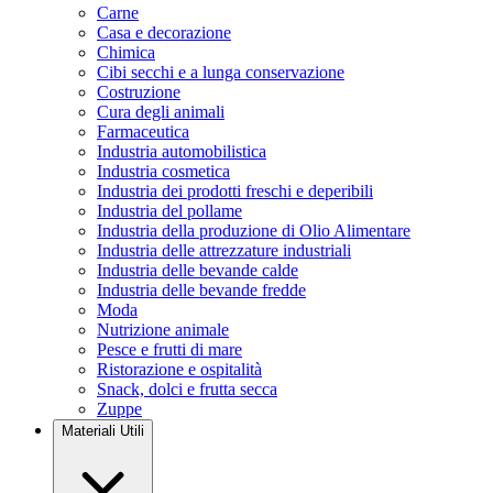
Carne
Casa e decorazione
Chimica
Cibi secchi e a lunga conservazione
Costruzione
Cura degli animali
Farmaceutica
Industria automobilistica
Industria cosmetica
Industria dei prodotti freschi e deperibili
Industria del pollame
Industria della produzione di Olio Alimentare
Industria delle attrezzature industriali
Industria delle bevande calde
Industria delle bevande fredde
Moda
Nutrizione animale
Pesce e frutti di mare
Ristorazione e ospitalità
Snack, dolci e frutta secca
Zuppe
Materiali Utili