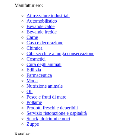
Manifatturiero:
Attrezzature industriali
Automobilistico
Bevande calde
Bevande fredde
Carne
Casa e decorazione
Chimica
Cibi secchi e a lunga conservazione
Cosmetici
Cura degli animali
Edilizia
Farmaceutica
Moda
Nutrizione animale
Oli
Pesce e frutti di mare
Pollame
Prodotti freschi e deperibili
Servizio ristorazione e ospitalità
Snack, dolciumi e noci
Zuppe
Retailer: