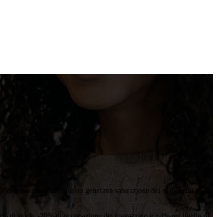
re vending
pianificazione manuale. Questo generava saturazione dei magazzini —
: -20% di stock, -20% di occupazione del magazzino e +4% nel livello di