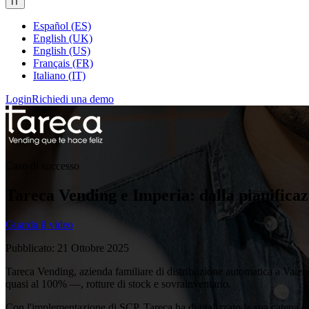
IT
Español (ES)
English (UK)
English (US)
Français (FR)
Italiano (IT)
Login
Richiedi una demo
Caso di successo
Tareca Vending e Imperia: dalla pianificazio
Guarda il video
Pubblicato: 21 Ottobre 2025
Tareca Vending, azienda familiare di distribuzione automatica a Valenc
quasi al 100% —, rotture di stock e sovrainventario.
Con l'implementazione di SCP, Tareca ha digitalizzato la sua catena di f