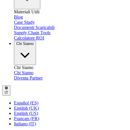
Materiali Utili
Blog
Case Study
Documenti Scaricabili
Supply Chain Tools
Calcolatore ROI
Chi Siamo
Chi Siamo
Chi Siamo
Diventa Partner
IT
Español (ES)
English (UK)
English (US)
Français (FR)
Italiano (IT)