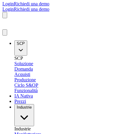
Login
Richiedi una demo
Login
Richiedi una demo
SCP
SCP
Soluzione
Domanda
Acquisti
Produzione
Ciclo S&OP
Funzionalità
IA Nativa
Prezzi
Industrie
Industrie