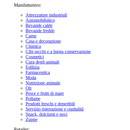
Manifatturiero:
Attrezzature industriali
Automobilistico
Bevande calde
Bevande fredde
Carne
Casa e decorazione
Chimica
Cibi secchi e a lunga conservazione
Cosmetici
Cura degli animali
Edilizia
Farmaceutica
Moda
Nutrizione animale
Oli
Pesce e frutti di mare
Pollame
Prodotti freschi e deperibili
Servizio ristorazione e ospitalità
Snack, dolciumi e noci
Zuppe
Retailer: