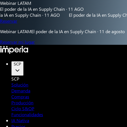
Webinar LATAM
El poder de la IA en Supply Chain · 11 AGO
 Supply Chain · 11 AGO
El poder de la IA en Supply Chain · 1
Reservar
Webinar LATAM
El poder de la IA en Supply Chain · 11 de agosto
Reservar mi lugar
SCP
SCP
Solución
Demanda
Compras
Producción
Ciclo S&OP
Funcionalidades
IA Nativa
Precios