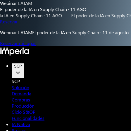
Webinar LATAM
El poder de la IA en Supply Chain · 11 AGO
n Supply Chain · 11 AGO
El poder de la IA en Supply Chain · 
Reservar
Webinar LATAM
El poder de la IA en Supply Chain · 11 de agosto
Reservar mi lugar
SCP
SCP
Solución
Demanda
Compras
Producción
Ciclo S&OP
Funcionalidades
IA Nativa
Precios