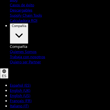
Casos de éxito
Descargables
Supply Chain Tools
Calculadora ROI
Compañía
Compañía
Quienes Somos
Trabaja con nosotros
Quiero ser Partner
ES
Español (ES)
English (UK)
English (US)
Français (FR)
Italiano (IT)