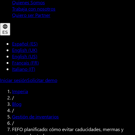
Quienes Somos
Trabaja con nosotros
Quiero ser Partner
ES
Español (ES)
English (UK)
English (US)
Français (FR)
Italiano (IT)
Iniciar sesión
Solicitar demo
Imperia
/
Blog
/
Gestión de inventarios
/
FEFO planificado: cómo evitar caducidades, mermas y