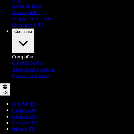
Casos de éxito
Descargables
Supply Chain Tools
Calculadora ROI
Compañía
Compañía
Quienes Somos
Trabaja con nosotros
Quiero ser Partner
ES
Español (ES)
English (UK)
English (US)
Français (FR)
Italiano (IT)