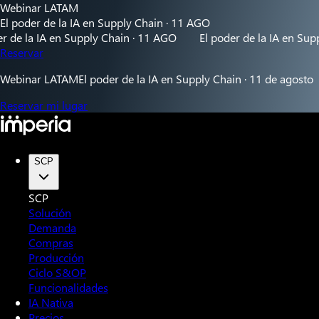
Webinar LATAM
El poder de la IA en Supply Chain · 11 AGO
la IA en Supply Chain · 11 AGO
El poder de la IA en Supply C
Reservar
Webinar LATAM
El poder de la IA en Supply Chain · 11 de agosto
Reservar mi lugar
SCP
SCP
Solución
Demanda
Compras
Producción
Ciclo S&OP
Funcionalidades
IA Nativa
Precios