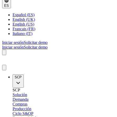
ES
Español (ES)
English (UK)
English (US)
Français (FR)
Italiano (IT)
Iniciar sesión
Solicitar demo
Iniciar sesión
Solicitar demo
SCP
SCP
Solución
Demanda
Compras
Producción
Ciclo S&OP