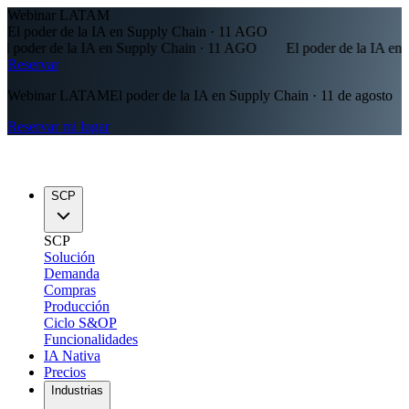
Webinar LATAM
El poder de la IA en Supply Chain · 11 AGO
poder de la IA en Supply Chain · 11 AGO
El poder de la IA en S
Reservar
Webinar LATAM
El poder de la IA en Supply Chain · 11 de agosto
Reservar mi lugar
SCP
SCP
Solución
Demanda
Compras
Producción
Ciclo S&OP
Funcionalidades
IA Nativa
Precios
Industrias