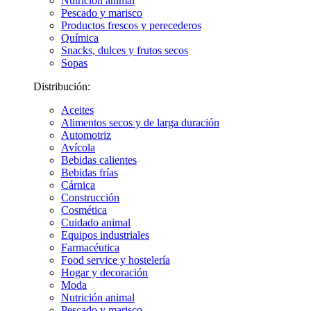
Nutrición animal
Pescado y marisco
Productos frescos y perecederos
Química
Snacks, dulces y frutos secos
Sopas
Distribución:
Aceites
Alimentos secos y de larga duración
Automotriz
Avícola
Bebidas calientes
Bebidas frías
Cárnica
Construcción
Cosmética
Cuidado animal
Equipos industriales
Farmacéutica
Food service y hostelería
Hogar y decoración
Moda
Nutrición animal
Pescado y marisco