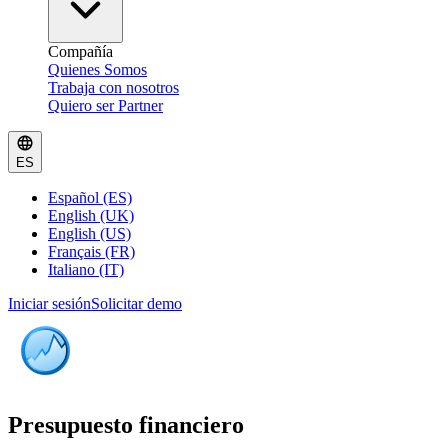
Compañía
Quienes Somos
Trabaja con nosotros
Quiero ser Partner
ES
Español (ES)
English (UK)
English (US)
Français (FR)
Italiano (IT)
Iniciar sesión
Solicitar demo
Presupuesto financiero