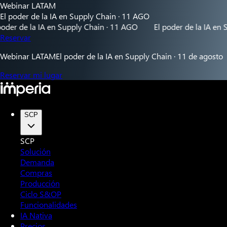
Webinar LATAM
El poder de la IA en Supply Chain · 11 AGO
r de la IA en Supply Chain · 11 AGO
El poder de la IA en Sup
Reservar
Webinar LATAM
El poder de la IA en Supply Chain · 11 de agosto
Reservar mi lugar
SCP
SCP
Solución
Demanda
Compras
Producción
Ciclo S&OP
Funcionalidades
IA Nativa
Precios