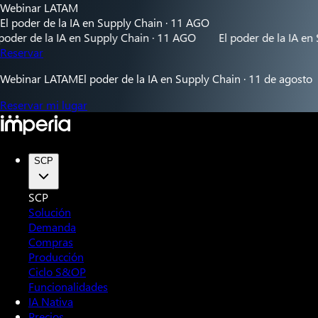
Webinar LATAM
El poder de la IA en Supply Chain · 11 AGO
er de la IA en Supply Chain · 11 AGO
El poder de la IA en Su
Reservar
Webinar LATAM
El poder de la IA en Supply Chain · 11 de agosto
Reservar mi lugar
SCP
SCP
Solución
Demanda
Compras
Producción
Ciclo S&OP
Funcionalidades
IA Nativa
Precios