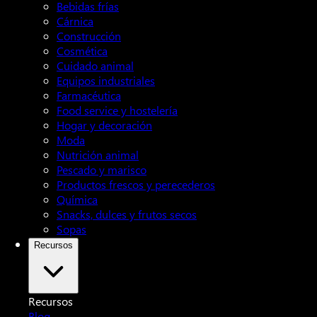
Bebidas frías
Cárnica
Construcción
Cosmética
Cuidado animal
Equipos industriales
Farmacéutica
Food service y hostelería
Hogar y decoración
Moda
Nutrición animal
Pescado y marisco
Productos frescos y perecederos
Química
Snacks, dulces y frutos secos
Sopas
Recursos
Recursos
Blog