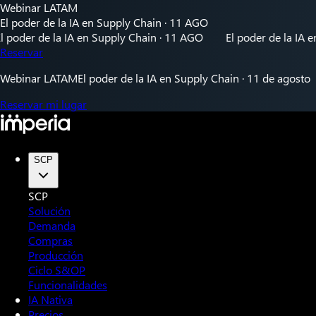
Webinar LATAM
El poder de la IA en Supply Chain · 11 AGO
r de la IA en Supply Chain · 11 AGO
El poder de la IA en Sup
Reservar
Webinar LATAM
El poder de la IA en Supply Chain · 11 de agosto
Reservar mi lugar
SCP
SCP
Solución
Demanda
Compras
Producción
Ciclo S&OP
Funcionalidades
IA Nativa
Precios