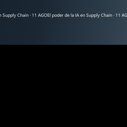
ply Chain · 11 AGO
El poder de la IA en Supply Chain · 11 AGO