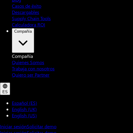
Casos de éxito
Descargables
Supply Chain Tools
Calculadora ROI
Compañía
Compañía
Quienes Somos
Trabaja con nosotros
Quiero ser Partner
ES
Español (ES)
English (UK)
English (US)
Iniciar sesión
Solicitar demo
Iniciar sesión
Solicitar demo