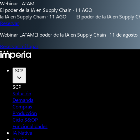
Webinar LATAM
El poder de la IA en Supply Chain · 11 AGO
 Supply Chain · 11 AGO
El poder de la IA en Supply Chain · 1
Reservar
Webinar LATAM
El poder de la IA en Supply Chain · 11 de agosto
Reservar mi lugar
SCP
SCP
Solución
Demanda
Compras
Producción
Ciclo S&OP
Funcionalidades
IA Nativa
Precios