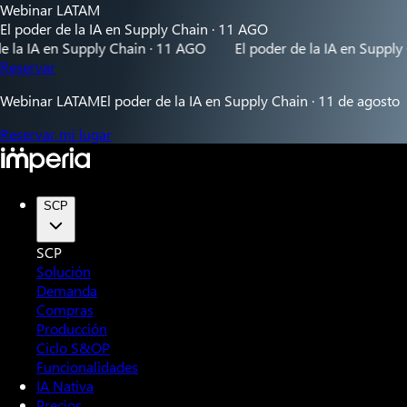
Webinar LATAM
El poder de la IA en Supply Chain · 11 AGO
en Supply Chain · 11 AGO
El poder de la IA en Supply Chain · 
Reservar
Webinar LATAM
El poder de la IA en Supply Chain · 11 de agosto
Reservar mi lugar
SCP
SCP
Solución
Demanda
Compras
Producción
Ciclo S&OP
Funcionalidades
IA Nativa
Precios