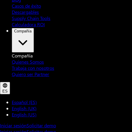
Casos de éxito
Descargables
Supply Chain Tools
Calculadora ROI
Compañía
Compañía
Quienes Somos
Trabaja con nosotros
Quiero ser Partner
ES
Español (ES)
English (UK)
English (US)
Iniciar sesión
Solicitar demo
Iniciar sesión
Solicitar demo