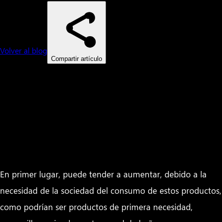
Volver al blog
Compartir artículo
La incertidumbre en la planificación de la demanda en los
mercados actuales, debido al brote de COVID-19 que ha
afectado las cadenas de suministro en todo el mundo,
plantea una situación en la que la demanda de las
empresas puede ir en dos direcciones.
En primer lugar, puede tender a aumentar, debido a la
necesidad de la sociedad del consumo de estos productos,
como podrían ser productos de primera necesidad,