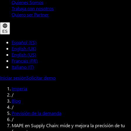
Quienes Somos
Trabaja con nosotros
Quiero ser Partner
ES
Español (ES)
English (UK)
English (US)
Français (FR)
Italiano (IT)
Iniciar sesión
Solicitar demo
Imperia
/
Blog
/
Previsión de la demanda
/
MAPE en Supply Chain: mide y mejora la precisión de tu