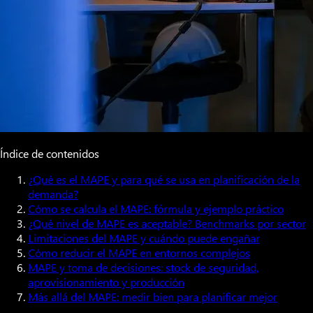
Índice de contenidos
¿Qué es el MAPE y para qué se usa en planificación de la
demanda?
Cómo se calcula el MAPE: fórmula y ejemplo práctico
¿Qué nivel de MAPE es aceptable? Benchmarks por sector
Limitaciones del MAPE y cuándo puede engañar
Cómo reducir el MAPE en entornos complejos
MAPE y toma de decisiones: stock de seguridad,
aprovisionamiento y producción
Más allá del MAPE: medir bien para planificar mejor