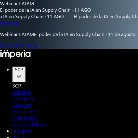
Webinar LATAM
El poder de la IA en Supply Chain · 11 AGO
n Supply Chain · 11 AGO
El poder de la IA en Supply Chain · 
Reservar
Webinar LATAM
El poder de la IA en Supply Chain · 11 de agosto
Reservar mi lugar
SCP
SCP
Solución
Demanda
Compras
Producción
Ciclo S&OP
Funcionalidades
IA Nativa
Precios