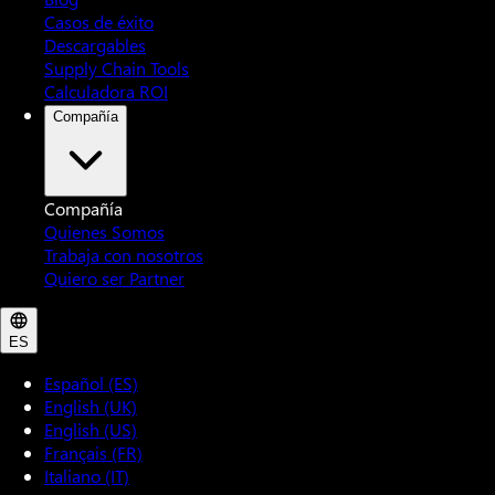
Casos de éxito
Descargables
Supply Chain Tools
Calculadora ROI
Compañía
Compañía
Quienes Somos
Trabaja con nosotros
Quiero ser Partner
ES
Español (ES)
English (UK)
English (US)
Français (FR)
Italiano (IT)