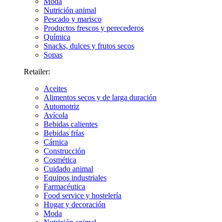
Moda
Nutrición animal
Pescado y marisco
Productos frescos y perecederos
Química
Snacks, dulces y frutos secos
Sopas
Retailer:
Aceites
Alimentos secos y de larga duración
Automotriz
Avícola
Bebidas calientes
Bebidas frías
Cárnica
Construcción
Cosmética
Cuidado animal
Equipos industriales
Farmacéutica
Food service y hostelería
Hogar y decoración
Moda