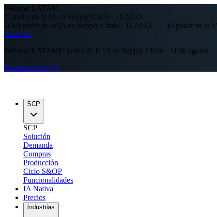
Webinar LATAM
El poder de la IA en Supply Chain · 11 AGO
 poder de la IA en Supply Chain · 11 AGO
El poder de la IA en 
Reservar
Webinar LATAM
El poder de la IA en Supply Chain · 11 de agosto
Reservar mi lugar
SCP
SCP
Solución
Demanda
Compras
Producción
Ciclo S&OP
Funcionalidades
IA Nativa
Precios
Industrias