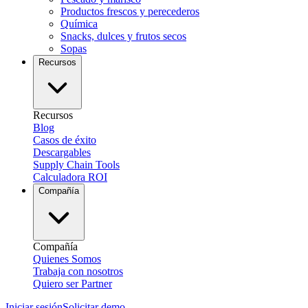
Productos frescos y perecederos
Química
Snacks, dulces y frutos secos
Sopas
Recursos
Recursos
Blog
Casos de éxito
Descargables
Supply Chain Tools
Calculadora ROI
Compañía
Compañía
Quienes Somos
Trabaja con nosotros
Quiero ser Partner
Iniciar sesión
Solicitar demo