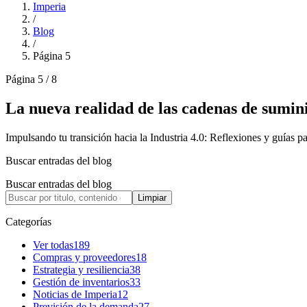
Imperia
/
Blog
/
Página 5
Página 5 / 8
La nueva realidad de las cadenas de sumin
Impulsando tu transición hacia la Industria 4.0: Reflexiones y guías p
Buscar entradas del blog
Buscar entradas del blog
Limpiar
Categorías
Ver todas
189
Compras y proveedores
18
Estrategia y resiliencia
38
Gestión de inventarios
33
Noticias de Imperia
12
Previsión de la demanda
27