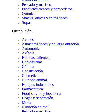
Nutrición animal
Pescado y marisco
Productos frescos y perecederos
Química
Snacks, dulces y frutos secos
Sopas
Distribución:
Aceites
Alimentos secos y de larga duración
Automotriz
Avícola
Bebidas calientes
Bebidas frías
Cárnica
Construcción
Cosmética
Cuidado animal
Equipos industriales
Farmacéutica
Food service y hostelería
Hogar y decoración
Moda
Nutrición animal
Pescado y marisco