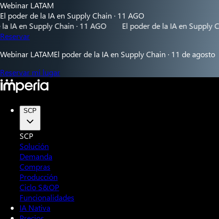
Webinar LATAM
El poder de la IA en Supply Chain · 11 AGO
 Supply Chain · 11 AGO
El poder de la IA en Supply Chain · 1
Reservar
Webinar LATAM
El poder de la IA en Supply Chain · 11 de agosto
Reservar mi lugar
SCP
SCP
Solución
Demanda
Compras
Producción
Ciclo S&OP
Funcionalidades
IA Nativa
Precios