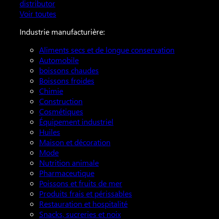
distributor
Voir toutes
Industrie manufacturière:
Aliments secs et de longue conservation
Automobile
boissons chaudes
Boissons froides
Chimie
Construction
Cosmétiques
Équipement industriel
Huiles
Maison et décoration
Mode
Nutrition animale
Pharmaceutique
Poissons et fruits de mer
Produits frais et périssables
Restauration et hospitalité
Snacks, sucreries et noix