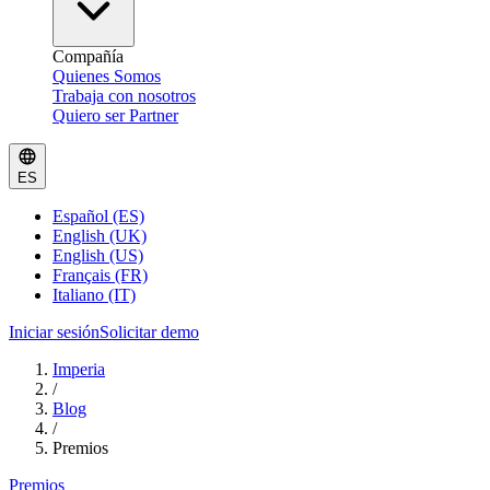
Compañía
Quienes Somos
Trabaja con nosotros
Quiero ser Partner
ES
Español (ES)
English (UK)
English (US)
Français (FR)
Italiano (IT)
Iniciar sesión
Solicitar demo
Imperia
/
Blog
/
Premios
Premios