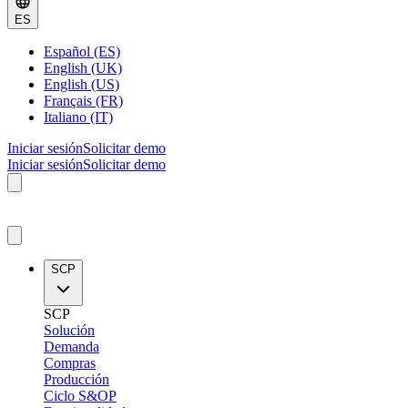
ES
Español (ES)
English (UK)
English (US)
Français (FR)
Italiano (IT)
Iniciar sesión
Solicitar demo
Iniciar sesión
Solicitar demo
SCP
SCP
Solución
Demanda
Compras
Producción
Ciclo S&OP