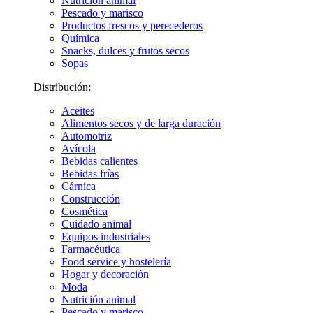
Nutrición animal
Pescado y marisco
Productos frescos y perecederos
Química
Snacks, dulces y frutos secos
Sopas
Distribución:
Aceites
Alimentos secos y de larga duración
Automotriz
Avícola
Bebidas calientes
Bebidas frías
Cárnica
Construcción
Cosmética
Cuidado animal
Equipos industriales
Farmacéutica
Food service y hostelería
Hogar y decoración
Moda
Nutrición animal
Pescado y marisco