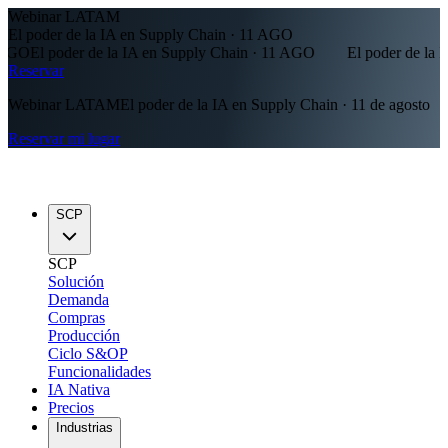
Webinar LATAM
El poder de la IA en Supply Chain · 11 AGO
GO
El poder de la IA en Supply Chain · 11 AGO
El poder de la IA
Reservar
Webinar LATAM
El poder de la IA en Supply Chain · 11 de agosto
Reservar mi lugar
SCP
SCP
Solución
Demanda
Compras
Producción
Ciclo S&OP
Funcionalidades
IA Nativa
Precios
Industrias