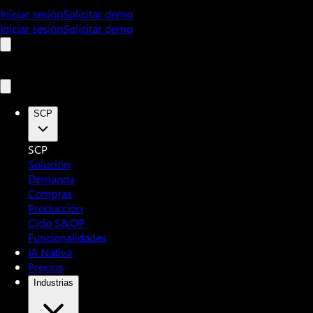
Iniciar sesión
Solicitar demo
Iniciar sesión
Solicitar demo
SCP
SCP
Solución
Demanda
Compras
Producción
Ciclo S&OP
Funcionalidades
IA Nativa
Precios
Industrias