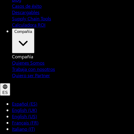
Casos de éxito
Descargables
Supply Chain Tools
Calculadora ROI
Compañía
Compañía
Quienes Somos
Trabaja con nosotros
Quiero ser Partner
ES
Español (ES)
English (UK)
English (US)
Français (FR)
Italiano (IT)