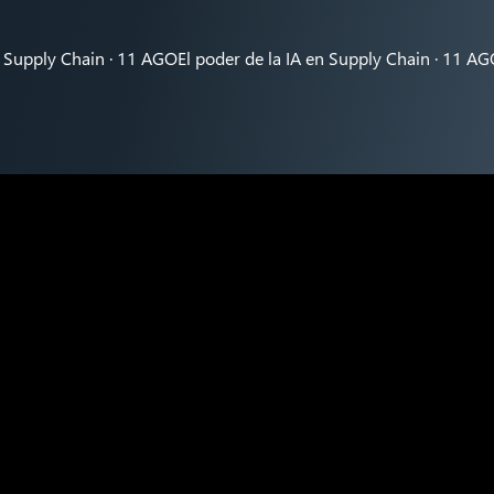
ply Chain · 11 AGO
El poder de la IA en Supply Chain · 11 AGO