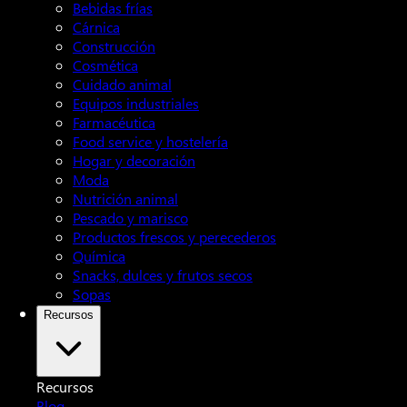
Bebidas frías
Cárnica
Construcción
Cosmética
Cuidado animal
Equipos industriales
Farmacéutica
Food service y hostelería
Hogar y decoración
Moda
Nutrición animal
Pescado y marisco
Productos frescos y perecederos
Química
Snacks, dulces y frutos secos
Sopas
Recursos
Recursos
Blog